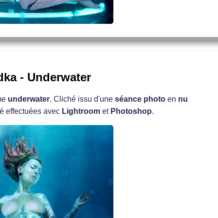
dka - Underwater
ème
underwater
. Cliché issu d'une
séance photo
en
nu
té effectuées avec
Lightroom
et
Photoshop
.