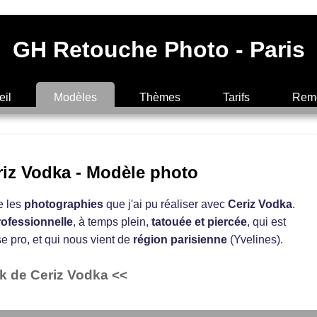
GH Retouche Photo - Paris
eil
Modèles
Thèmes
Tarifs
Reme
riz Vodka - Modèle photo
e les
photographies
que j'ai pu réaliser avec
Ceriz Vodka
.
ofessionnelle
, à temps plein,
tatouée et piercée
, qui est
 pro, et qui nous vient de
région parisienne
(Yvelines).
k de Ceriz Vodka <<