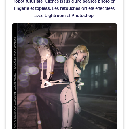
robot futuriste
. Clichés issus d'une
séance photo
en
lingerie et topless
. Les
retouches
ont été effectuées
avec
Lightroom
et
Photoshop
.